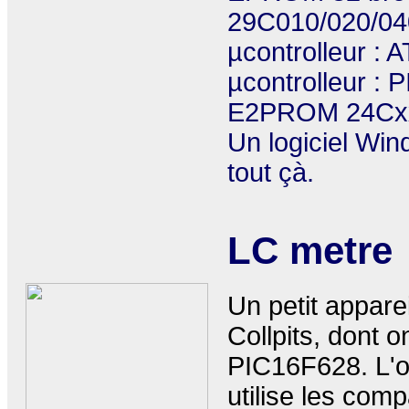
29C010/020/04
µcontrolleur :
µcontrolleur :
E2PROM 24Cx
Un logiciel Wi
tout çà.
LC metre
Un petit apparei
Collpits, dont 
PIC16F628. L'or
utilise les co