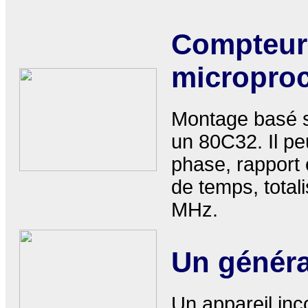
Compteur 
micropro
Montage basé s
un 80C32. Il pe
phase, rapport 
de temps, tota
MHz.
Un généra
Un appareil inc