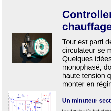
Controller
chauffage
Tout est parti d
circulateur se m
Quelques idées
monophasé, do
haute tension q
monter en régi
Un minuteur sect
Un petit montage très simple et très 