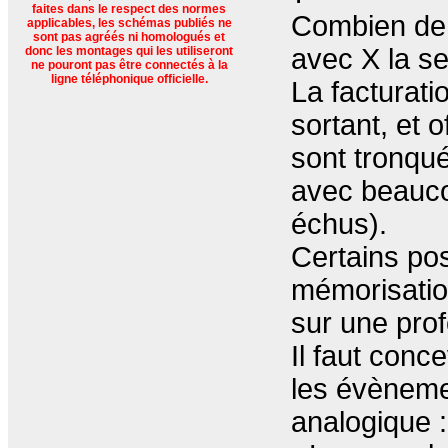
faites dans le respect des normes
Combien de 
applicables, les schémas publiés ne
sont pas agréés ni homologués et
avec X la s
donc les montages qui les utiliseront
ne pouront pas être connectés à la
ligne téléphonique officielle.
La facturati
sortant, et 
sont tronqué
avec beauco
échus).
Certains pos
mémorisatio
sur une prof
Il faut conc
les évèneme
analogique :