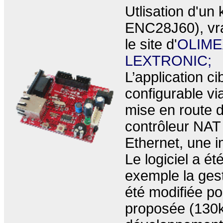
Utlisation d'u
ENC28J60), vrai
le site d'
OLIME
LEXTRONIC;
L’application 
configurable vi
mise en route d
contrôleur NAT
Ethernet, une i
Le logiciel a é
exemple la ges
été modifiée po
proposée (130ko