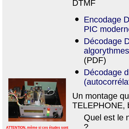
DTMF
Encodage DT
PIC modern
Décodage DT
algorythmes 
(PDF)
Décodage de 
(autocorréla
Un montage qui
TELEPHONE, b
Quel est le 
?
ATTENTION, même si ces études sont