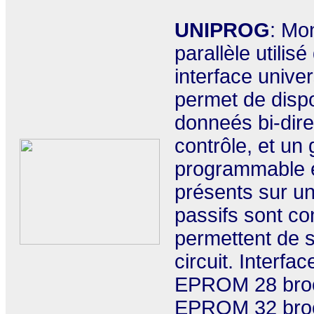
UNIPROG
: Mon
parallèle utili
interface unive
permet de dispo
donneés bi-dir
contrôle, et un
programmable e
présents sur u
passifs sont co
permettent de s
circuit. Interfa
EPROM 28 broc
EPROM 32 broc