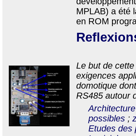
développement 
MPLAB) a été l
en ROM progr
Reflexion
Le but de cette
exigences appli
domotique dont 
RS485 autour d
Architectur
possibles
;
Etudes des p